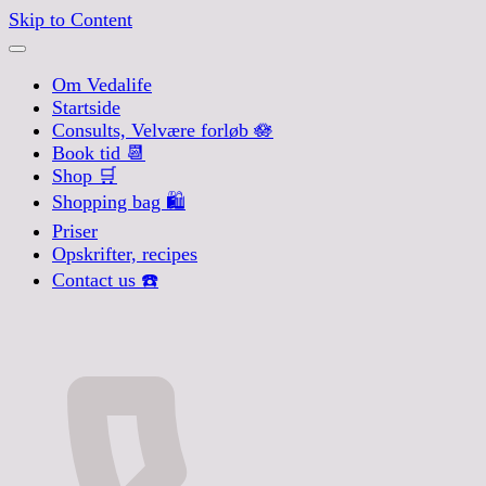
Skip to Content
Om Vedalife
Startside
Consults, Velvære forløb 🪷
Book tid 📆
Shop 🛒
Shopping bag 🛍️
Priser
Opskrifter, recipes
Contact us ☎️