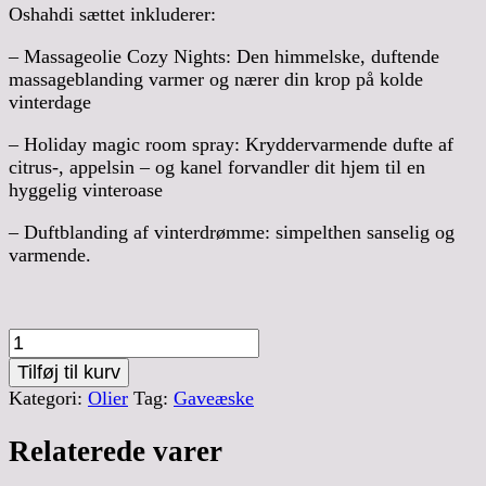
Oshahdi sættet inkluderer:
– Massageolie Cozy Nights: Den himmelske, duftende
massageblanding varmer og nærer din krop på kolde
vinterdage
– Holiday magic room spray: Kryddervarmende dufte af
citrus-, appelsin – og kanel forvandler dit hjem til en
hyggelig vinteroase
– Duftblanding af vinterdrømme: simpelthen sanselig og
varmende.
Festive
Scents
Tilføj til kurv
Set
Kategori:
Olier
Tag:
Gaveæske
antal
Relaterede varer